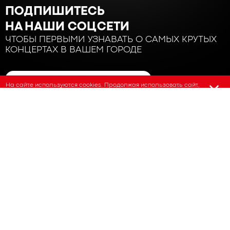
ПОДПИШИТЕСЬ
НА НАШИ СОЦСЕТИ
ЧТОБЫ ПЕРВЫМИ УЗНАВАТЬ О САМЫХ КРУТЫХ
КОНЦЕРТАХ В ВАШЕМ ГОРОДЕ
ВКОНТАКТЕ
На сайте используются cookies. Продолжая использовать сайт,
вы соглашаетесь на использование нами файлов cookie
ТЕЛЕГРАМ
© 2026. Все права защищены
ВОЗВРАТ БИЛЕТОВ
ПОЛИТИКА ПО ОБРАБОТКЕ И ЗАЩИТЕ
ПЕРСОНАЛЬНЫХ ДАННЫХ
СТЕНДАП
НАШИ ПРОЕКТЫ
ЗАКАЗАТЬ АРТИСТА