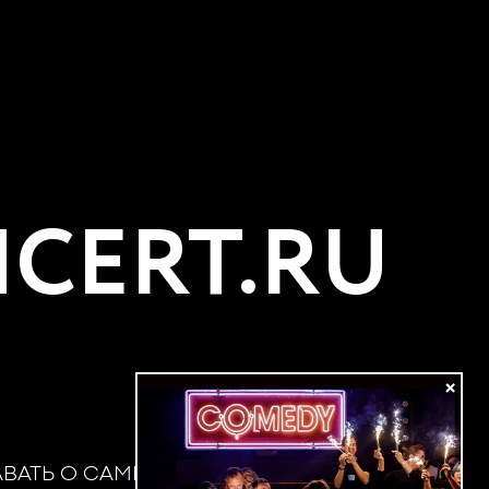
CERT.RU
×
АВАТЬ О САМЫХ