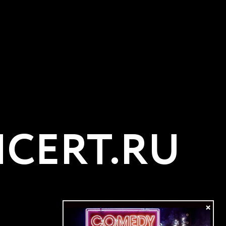
CERT.RU
×