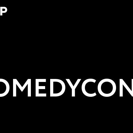
Р
MEDYCON