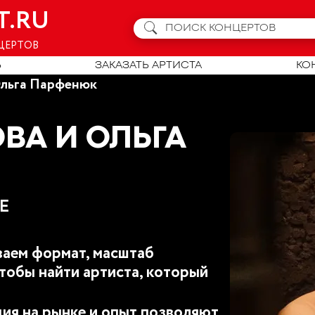
T.RU
ЦЕРТОВ
Ь
ЗАКАЗАТЬ АРТИСТА
КО
Ольга Парфенюк
ВА И ОЛЬГА
E
аем формат, масштаб
тобы найти артиста, который
ия на рынке и опыт позволяют