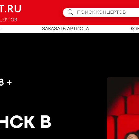
T.RU
ЦЕРТОВ
Ь
ЗАКАЗАТЬ АРТИСТА
КО
8 +
ИНСК
В