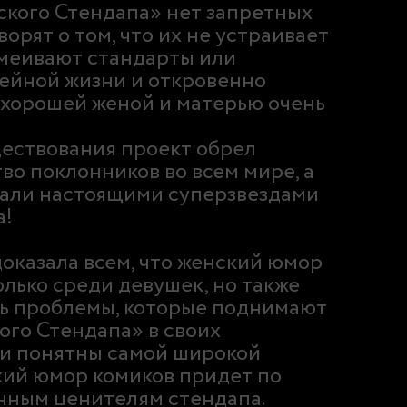
ского Стендапа» нет запретных
ворят о том, что их не устраивает
смеивают стандарты или
ейной жизни и откровенно
ь хорошей женой и матерью очень
ществования проект обрел
во поклонников во всем мире, а
тали настоящими суперзвездами
а!
оказала всем, что женский юмор
олько среди девушек, но также
дь проблемы, которые поднимают
го Стендапа» в своих
 и понятны самой широкой
кий юмор комиков придет по
нным ценителям стендапа.