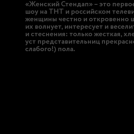
«Женский Стендап» – это перво
шоу на ТНТ и российском телев
женщины честно и откровенно шу
их волнует, интересует и весели
и стеснения: только жесткая, хл
уст представительниц прекрасн
слабого!) пола.