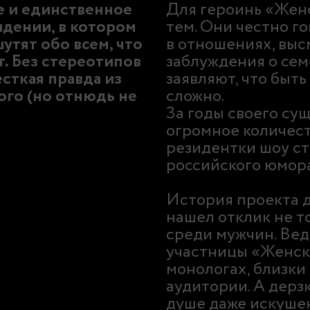
е и единственное
Для героинь «Жен
идении, в котором
тем. Они честно го
тят обо всем, что
в отношениях, вы
т. Без стереотипов
заблуждения о сем
есткая правда из
заявляют, что быт
ого (но отнюдь не
сложно.
За годы своего су
огромное количест
резидентки шоу с
российского юмор
История проекта д
нашел отклик не т
среди мужчин. Ве
участницы «Женско
монологах, близки
аудитории. А дерз
душе даже искуше