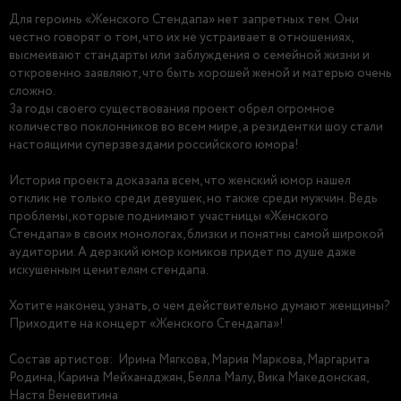
Для героинь «Женского Стендапа» нет запретных тем. Они
честно говорят о том, что их не устраивает в отношениях,
высмеивают стандарты или заблуждения о семейной жизни и
откровенно заявляют, что быть хорошей женой и матерью очень
сложно.
За годы своего существования проект обрел огромное
количество поклонников во всем мире, а резидентки шоу стали
настоящими суперзвездами российского юмора!
История проекта доказала всем, что женский юмор нашел
отклик не только среди девушек, но также среди мужчин. Ведь
проблемы, которые поднимают участницы «Женского
Стендапа» в своих монологах, близки и понятны самой широкой
аудитории. А дерзкий юмор комиков придет по душе даже
искушенным ценителям стендапа.
Хотите наконец узнать, о чем действительно думают женщины?
Приходите на концерт «Женского Стендапа»!
Состав артистов: Ирина Мягкова, Мария Маркова, Маргарита
Родина, Карина Мейханаджян, Белла Малу, Вика Македонская,
Настя Веневитина