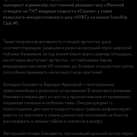
сценарист и режиссёр, постоянный резидент шоу «Женский
стендап» на ТНТ, ведущая подкаста «Страхи», а также
психолого-юмористического шоу «ЧУВС» на канале StandUp
Club #1.
Такая творческая активность стендап-артистки, дала
соответствующую реакцию и резко возросший спрос широкой
публики. Буквально за год значительно вырос размер площадок,
на которых выступает артистка - от небольших баров,
вмещающих максимум 60 человек, до больших концертных залов,
способных принимать несколько тысяч зрителей.
Комедия Елизаветы Варвары Арановой — многогранная,
прямолинейная и довольно откровенная. В своих выступлениях
Елизавета переходит от шуток к пронзительным откровениям,
поднимая сложные и глубокие темы. Она рассуждает о
психотерапии, детских и подростковых травмах, рефлексирует
вместе со зрителем о смене ценностей поколений, не боится
рассказывать о личных тайнах и скелетах в шкафу.
Авторский почерк Елизаветы, проходящий красной нитью через