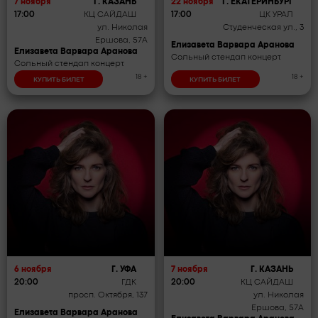
7 ноября
Г. КАЗАНЬ
22 ноября
Г. ЕКАТЕРИНБУРГ
17:00
КЦ САЙДАШ
17:00
ЦК УРАЛ
ул. Николая
Студенческая ул., 3
Ершова, 57А
Елизавета Варвара Аранова
Елизавета Варвара Аранова
Сольный стендап концерт
Сольный стендап концерт
18 +
18 +
КУПИТЬ БИЛЕТ
КУПИТЬ БИЛЕТ
6 ноября
Г. УФА
7 ноября
Г. КАЗАНЬ
20:00
ГДК
20:00
КЦ САЙДАШ
просп. Октября, 137
ул. Николая
Ершова, 57А
Елизавета Варвара Аранова