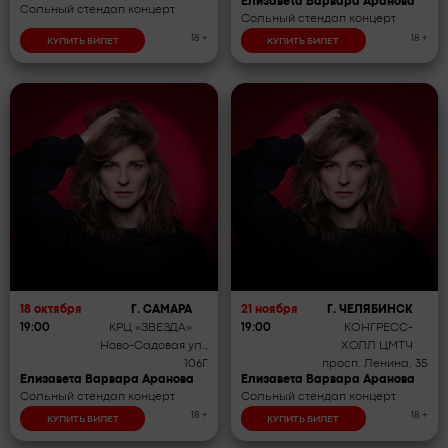
Елизавета Варвара Аранова
Сольный стендап концерт
Сольный стендап концерт
18 +
18 +
КУПИТЬ БИЛЕТ
КУПИТЬ БИЛЕТ
18 октября
Г. САМАРА
21 ноября
Г. ЧЕЛЯБИНСК
19:00
КРЦ «ЗВЕЗДА»
19:00
КОНГРЕСС-
Ново-Садовая ул.,
ХОЛЛ ЦМТЧ
106Г
просп. Ленина, 35
Елизавета Варвара Аранова
Елизавета Варвара Аранова
Сольный стендап концерт
Сольный стендап концерт
18 +
18 +
КУПИТЬ БИЛЕТ
КУПИТЬ БИЛЕТ