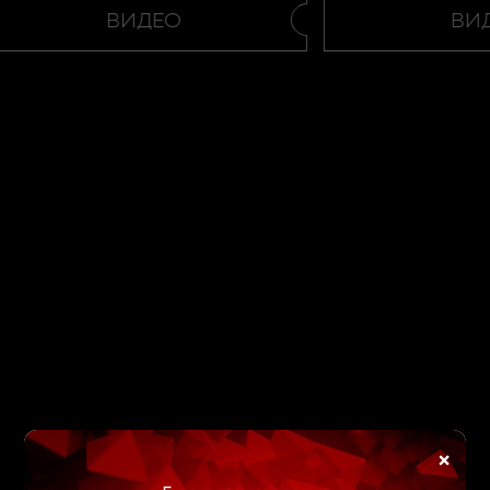
ВИДЕО
ВИД
×