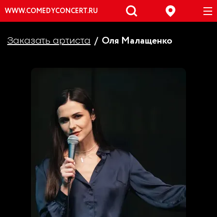
WWW.COMEDYCONCERT.RU
Оля Малащенко
Заказать артиста