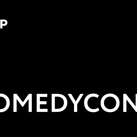
Р
MEDYCON