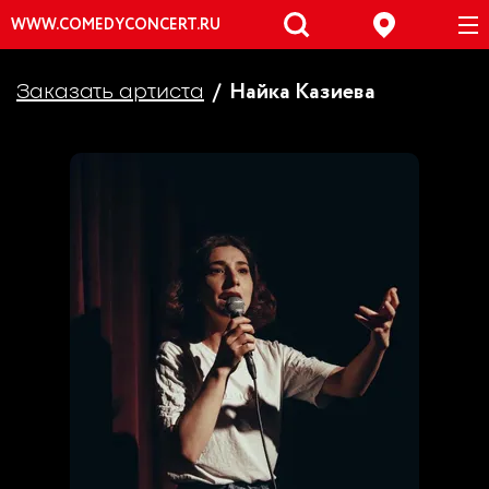
WWW.COMEDYCONCERT.RU
Найка Казиева
Заказать артиста