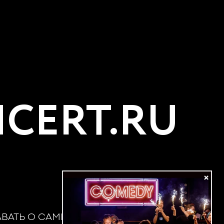
CERT.RU
×
АВАТЬ О САМЫХ