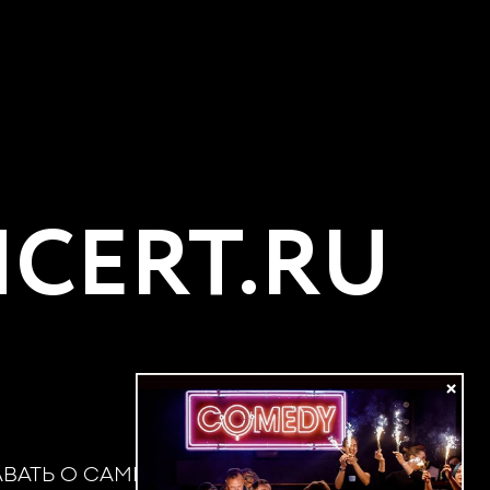
CERT.RU
×
АВАТЬ О САМЫХ