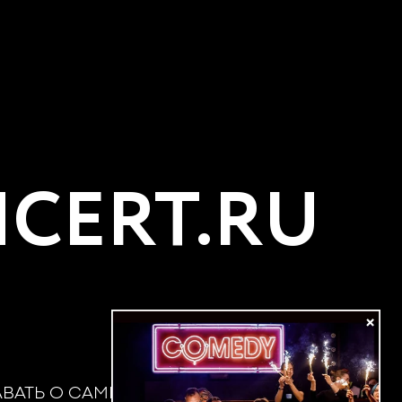
CERT.RU
×
АВАТЬ О САМЫХ