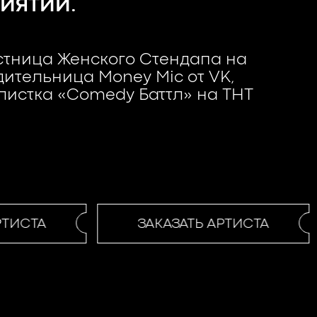
ИЯТИИ.
астница Женского Стендапа на
дительница Money Mic от VK,
истка «Comedy Баттл» на ТНТ
ТИСТА
ЗАКАЗАТЬ АРТИСТА