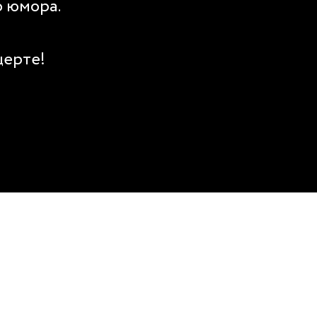
о юмора.
церте!