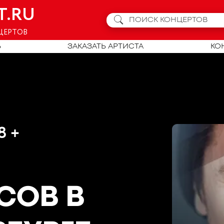
T.RU
ЦЕРТОВ
Ь
ЗАКАЗАТЬ АРТИСТА
КО
8 +
ИСОВ
В