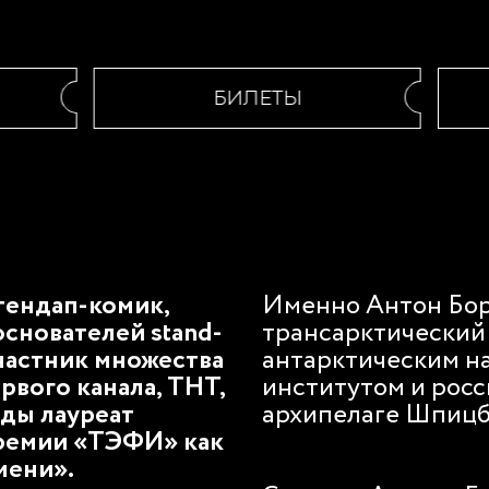
БИЛЕТЫ
тендап-комик,
Именно Антон Бор
основателей stand-
трансарктический
участник множества
антарктическим н
вого канала, ТНТ,
институтом и рос
жды лауреат
архипелаге Шпицб
ремии «ТЭФИ» как
мени».