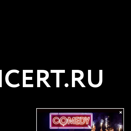
CERT.RU
×