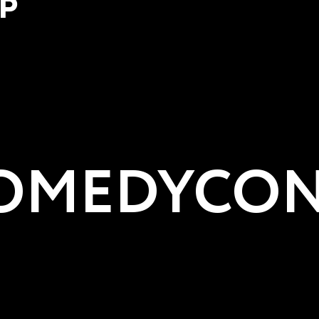
Р
MEDYCON