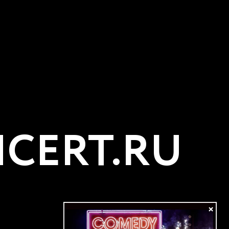
CERT.RU
×