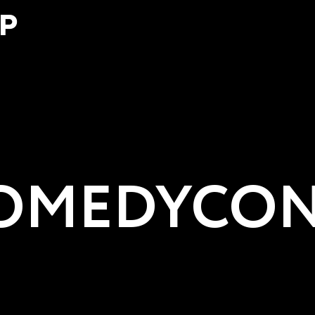
Р
MEDYCON