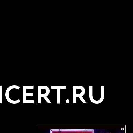
CERT.RU
×