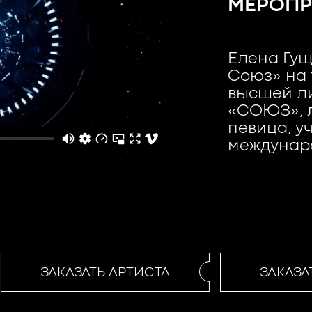
МЕРОПР
Елена Гущ
Союз» на 
высшей ли
«СОЮЗ», л
певица, у
междунар
ЗАКАЗАТЬ АРТИСТА
ЗАКАЗАТ