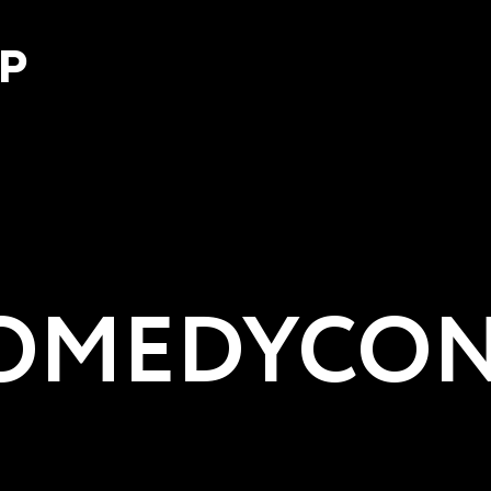
Р
MEDYCON