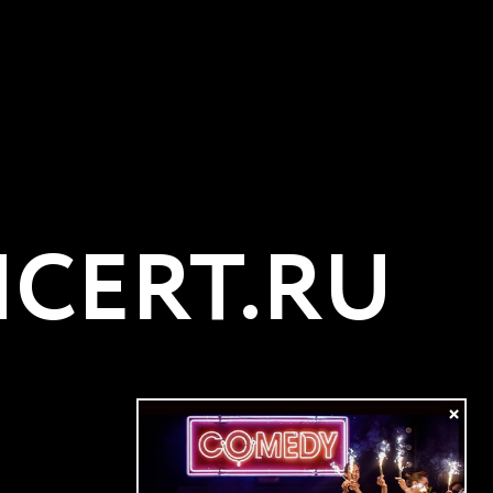
CERT.RU
×