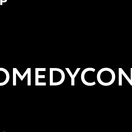
Р
MEDYCON