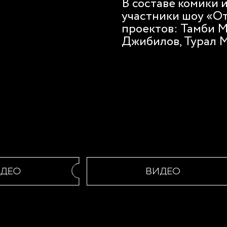
В составе комики 
участники шоу «О
проектов: Тамби М
Джибилов, Турал 
ЕО
ВИДЕО