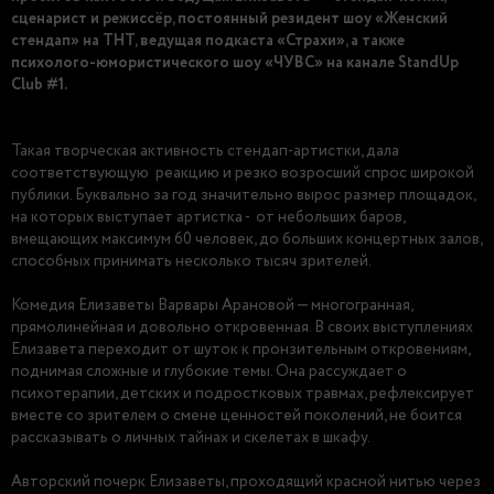
сценарист и режиссёр, постоянный резидент шоу «Женский
стендап» на ТНТ, ведущая подкаста «Страхи», а также
психолого-юмористического шоу «ЧУВС» на канале StandUp
Club #1.
Такая творческая активность стендап-артистки, дала
соответствующую реакцию и резко возросший спрос широкой
публики. Буквально за год значительно вырос размер площадок,
на которых выступает артистка - от небольших баров,
вмещающих максимум 60 человек, до больших концертных залов,
способных принимать несколько тысяч зрителей.
Комедия Елизаветы Варвары Арановой — многогранная,
прямолинейная и довольно откровенная. В своих выступлениях
Елизавета переходит от шуток к пронзительным откровениям,
поднимая сложные и глубокие темы. Она рассуждает о
психотерапии, детских и подростковых травмах, рефлексирует
вместе со зрителем о смене ценностей поколений, не боится
рассказывать о личных тайнах и скелетах в шкафу.
Авторский почерк Елизаветы, проходящий красной нитью через