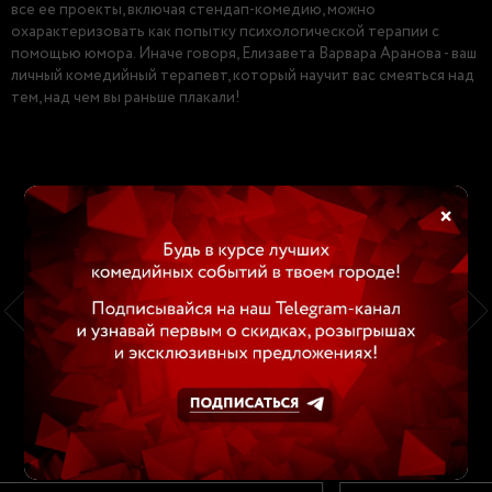
все ее проекты, включая стендап-комедию, можно
охарактеризовать как попытку психологической терапии с
помощью юмора. Иначе говоря, Елизавета Варвара Аранова - ваш
личный комедийный терапевт, который научит вас смеяться над
тем, над чем вы раньше плакали!
×