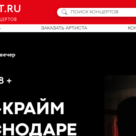
T.RU
ЦЕРТОВ
Ь
ЗАКАЗАТЬ АРТИСТА
КО
 вечер
8 +
-КРАЙМ
СНОДАРЕ