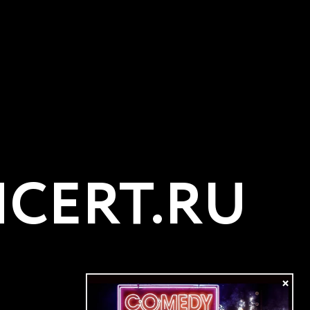
CERT.RU
×