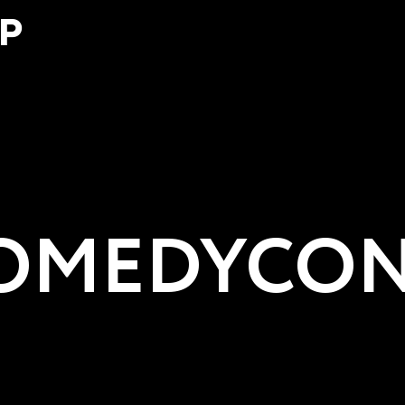
Р
MEDYCON