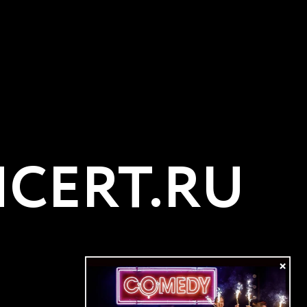
CERT.RU
×