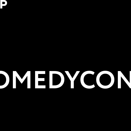
Р
MEDYCON