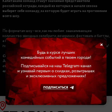
Капитанами команд станут значимые представители
российской эстрады, каждый из которых в начале сезона
выберет себе команду, за которую будет играть на протяжении
всего шоу.
По форматам шоу – все, как мы любим: зашкаливающее
количество звездных селебрити, вечеринки, фестиваль и баттлы,
а потом мощный финал, в котором определить победителя
×
поможет не менее звездное жюри! Да начнется звездная битва!
Сбор гостей за 1 час до начала мероприятия
Запрещается перемещение по зрительному залу после начала
съемок. Опоздавшие зрители будут рассажены на усмотрение
администратора.