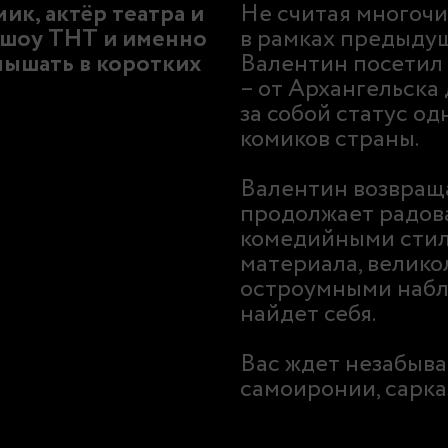
ик, актёр театра и
Не считая многочи
p шоу ТНТ и именно
в рамках предыдущ
слышать в коротких
Валентин посетил 
– от Архангельска
за собой статус о
комиков страны.
Валентин возвраща
продолжает радов
комедийными стил
материала, велико
остроумными набл
найдет себя.
Вас ждет незабыва
самоиронии, сарка