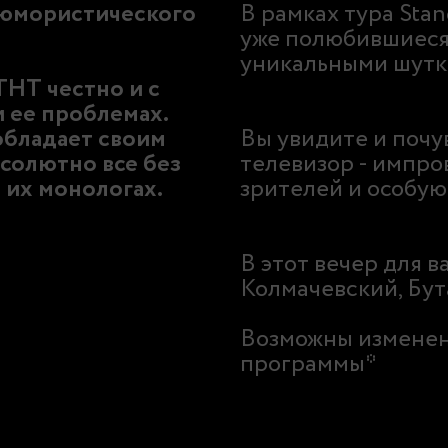
 юмористического
В рамках тура Sta
уже полюбившиеся
уникальными шутка
ТНТ честно и с
 ее проблемах.
обладает своим
Вы увидите и почув
солютно все без
телевизор - импро
 их монологах.
зрителей и особую
В этот вечер для в
Колмачевский, Бут
Возможны изменени
программы*