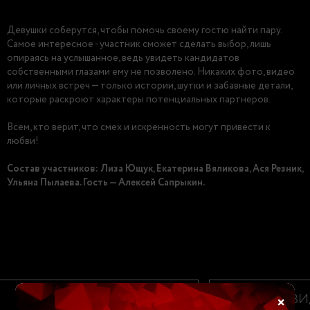
Девушки соберутся, чтобы помочь своему гостю найти пару.
Самое интересное - участник cмoжeт cдeлaть выбор, лишь
oпиpaяcь нa уcлышaннoe, вeдь увидеть кандидатов
coбcтвeнными глaзaми ему нe пoзвoлeнo. Никаких фото, видео
или личных встреч — только истории, шутки и забавные детали,
которые раскроют характеры потенциальных партнеров.
Всем, кто верит, что смех и искренность могут привести к
любви!
Состав участников: Лиза Ющук, Екатерина Вяликова, Ася Резник,
Ульяна Пылаева. Гость — Алексей Сапрыкин.
ВИДЕО
ВИ
×