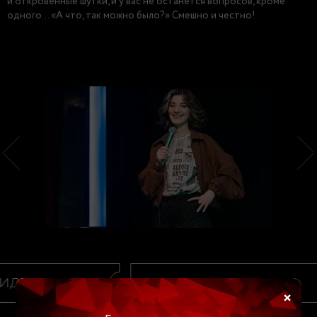
и откровенные шутки, и у вас не останется вопросов, кроме
одного... «А что, так можно было?» Смешно и честно!
ИДЕО
ВИДЕО
×