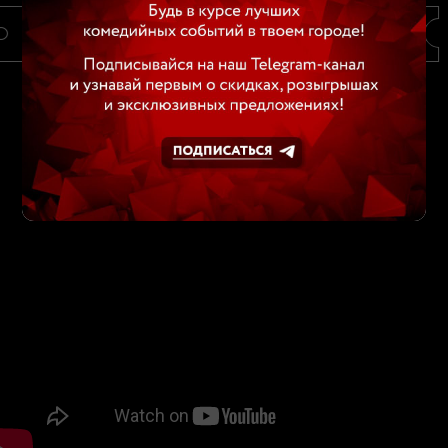
О
ВИДЕО