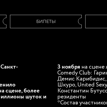
БИЛЕТЫ
 Санкт-
3 ноября
на сцене
Comedy Club: Гари
Демис Карибидис,
менило
Шкуро, United Sex
на сцене, более
Константин Бутусо
миллионы шуток и
резиденты
*Состав участнико