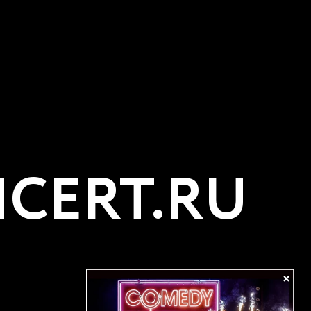
CERT.RU
×