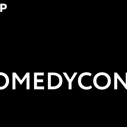
Р
MEDYCON