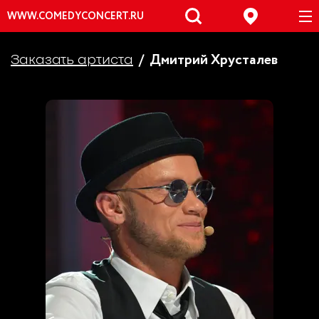
WWW.COMEDYCONCERT.RU
Дмитрий Хрусталев
Заказать артиста