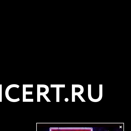
CERT.RU
×