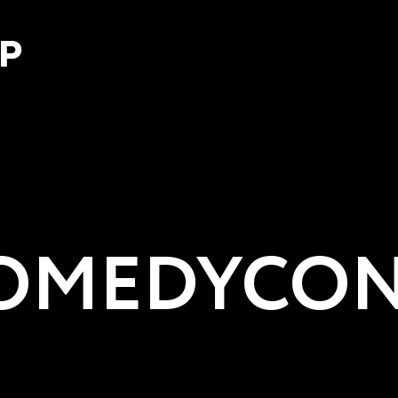
Р
MEDYCON